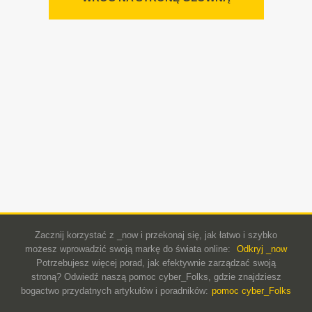
Zacznij korzystać z _now i przekonaj się, jak łatwo i szybko
możesz wprowadzić swoją markę do świata online:
Odkryj _now
Potrzebujesz więcej porad, jak efektywnie zarządzać swoją
stroną? Odwiedź naszą pomoc cyber_Folks, gdzie znajdziesz
bogactwo przydatnych artykułów i poradników:
pomoc cyber_Folks