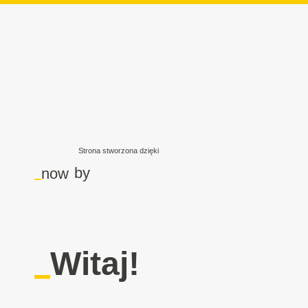
Strona stworzona dzięki
_
by
now
_
Witaj!