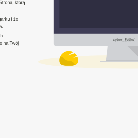
trona, którą
arku i że
a.
ch
e na Twój